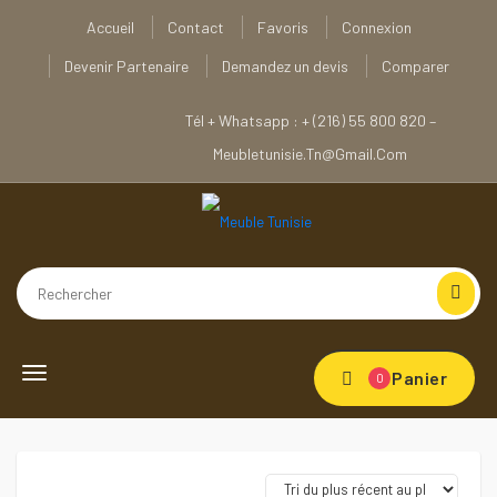
Accueil
Contact
Favoris
Connexion
Devenir Partenaire
Demandez un devis
Comparer
Tél + Whatsapp : + (216) 55 800 820 –
Meubletunisie.tn@gmail.com
Toggle navigation
Panier
0