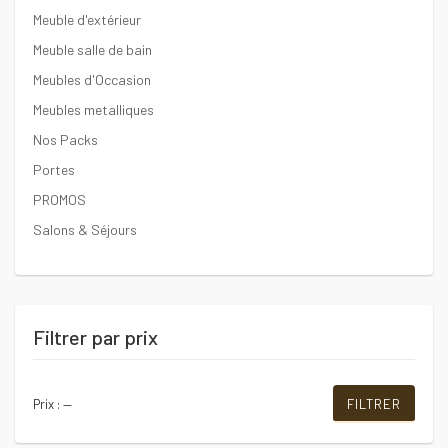
Meuble d'extérieur
Meuble salle de bain
Meubles d'Occasion
Meubles metalliques
Nos Packs
Portes
PROMOS
Salons & Séjours
Filtrer par prix
Prix
Prix
Prix :
—
FILTRER
min
max