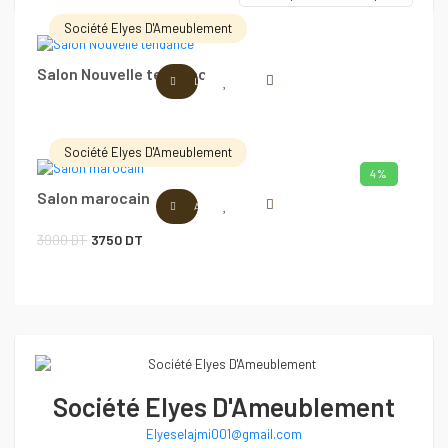
Société Elyes D'Ameublement
Salon Nouvelle tendance
LIRE LA SUITE
Société Elyes D'Ameublement
4%
Salon marocain
AJOUTER AU PANIER
Le
Le
3900
DT
3750
DT
prix
prix
initial
actuel
était :
est :
3900 DT.
3750 DT.
Société Elyes D'Ameublement
Elyeselajmi001@gmail.com