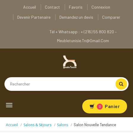
Accueil
Contact
Favoris
Connexion
Devenir Partenaire
Demandez un devis
Comparer
Tél + Whatsapp : + (216) 55 800 820 –
Meubletunisie.tn@gmail.com
Toggle
Panier
0
navigation
Accueil
Salons & Séjours
Salons
Salon Nouvelle Tendance