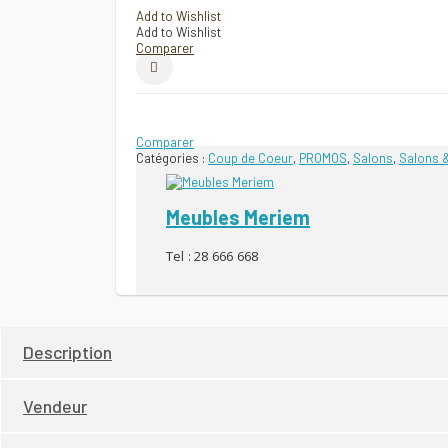
prix
prix
Add to Wishlist
Add to Wishlist
Comparer
initial
actuel
était :
est :
Comparer
2000 DT.
1700 DT.
Catégories :
Coup de Coeur
,
PROMOS
,
Salons
,
Salons 
Meubles Meriem
Tel : 28 666 668
Description
Vendeur