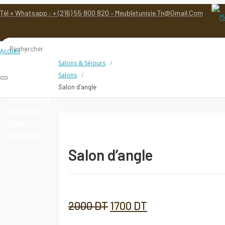
Tél + Whatsapp : + (216) 55 800 820 – Meubletunisie.tn@gmail.com
Accueil
Salons & Séjours
Salons
Toggle
Pack
Salon d’angle
navigation
Promotions
Magasins
Blog
Comparer
Salon d’angle
Le
Le
2000
DT
1700
DT