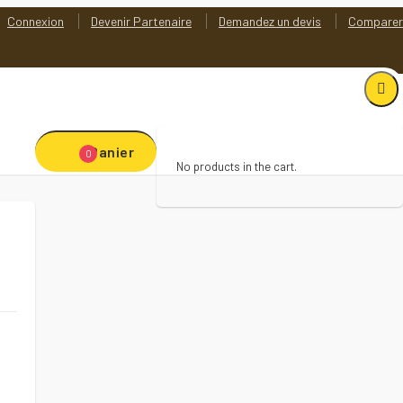
Connexion
Devenir Partenaire
Demandez un devis
Comparer
Panier
0
No products in the cart.
Add to Wishlist