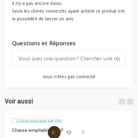
Il n’y a pas encore d’avis.
Seuls les clients connectés ayant acheté ce produit ont
la possibilité de laisser un avis.
Questions et Réponses
Vous n'êtes pas connecté
Voir aussi
Lambrozo Design
Chaise empilable Ref 1010
C
LIRE LA SUITE