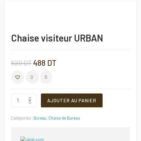
Chaise visiteur URBAN
Le
Le
488
DT
520
DT
prix
prix
COMPARER
initial
actuel
Chaise
AJOUTER AU PANIER
visiteur
URBAN
était :
est :
Quantité
Catégories :
Bureau
,
Chaise de Bureau
520 DT.
488 DT.