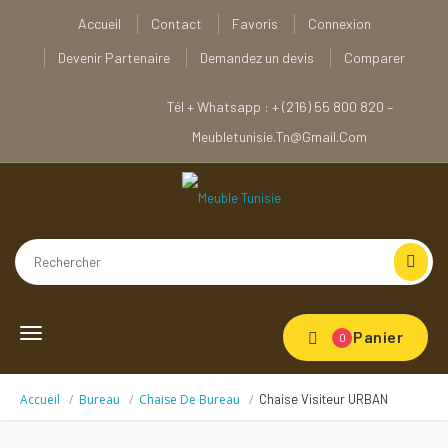
Accueil
Contact
Favoris
Connexion
Devenir Partenaire
Demandez un devis
Comparer
Tél + Whatsapp : + (216) 55 800 820 –
Meubletunisie.tn@gmail.com
Toggle
Panier
0
navigation
Accueil
Bureau
Chaise De Bureau
Chaise Visiteur URBAN