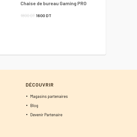
Le
800
DT
750
DT
Chaise de bureau Gaming PRO
prix
Le
Le
1800
DT
1600
DT
initial
prix
prix
était :
initial
actuel
800 DT.
était :
est :
1800 DT.
1600 DT.
DÉCOUVRIR
Magasins partenaires
Blog
Devenir Partenaire