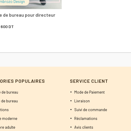
mbrozo Design
800 DT.
750 DT.
e de bureau pour directeur
Le
Le
600
DT
prix
prix
initial
actuel
était :
est :
750 DT.
600 DT.
ORIES POPULAIRES
SERVICE CLIENT
 de bureau
Mode de Paiement
 de bureau
Livraison
tions
Suivi de commande
ne moderne
Réclamations
re adulte
Avis clients