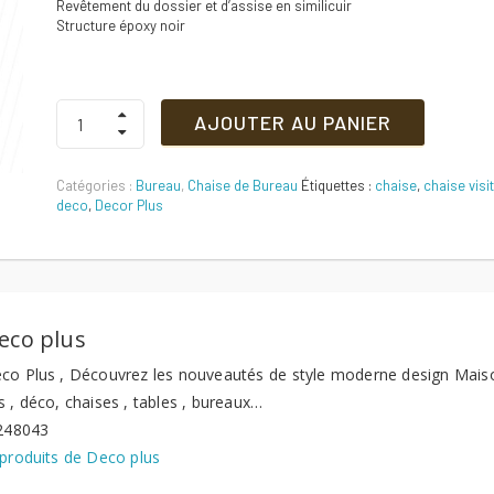
Revêtement du dossier et d’assise en similicuir
Structure époxy noir
Chaise
AJOUTER AU PANIER
visiteur
ISO
3
Catégories :
Bureau
,
Chaise de Bureau
Étiquettes :
chaise
,
chaise visi
PLACES
deco
,
Decor Plus
Quantité
eco plus
co Plus , Découvrez les nouveautés de style moderne design Maisons 
 , déco, chaises , tables , bureaux…
4248043
 produits de Deco plus