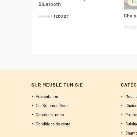
La
Bluetooth
Chais
Le
Le
1300
DT
1200
DT
prix
prix
750
DT
initial
actuel
était :
est :
1300 DT.
1200 DT.
SUR MEUBLE TUNISIE
CATÉG
Présentation
Meuble
Qui Sommes Nous
Chaise
Contactez-nous
Promo
Conditions de vente
Cuisi
Chamb