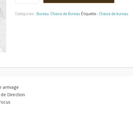
initial
actuel
Quantité
Catégories :
Bureau
,
Chaise de Bureau
Étiquette :
Chaise de bureau
était :
est :
600 DT.
550 DT.
e arrivage
 de Direction
Focus