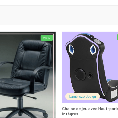
20%
AJOUTER AU PANIER
LIRE LA SUITE
Lambrozo Design
Chaise de jeu avec Haut-parl
intégrés