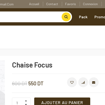
Accueil
Contact
Favoris
Connexion
@gmail.com
Pack
Promo
Chaise Focus
Le
Le
600
DT
550
DT
COMPARE
prix
prix
Chaise
AJOUTER AU PANIER
Focus