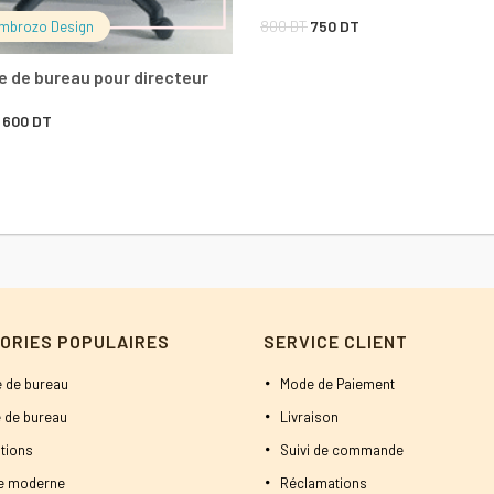
Le
Le
800
DT
750
DT
mbrozo Design
prix
prix
e de bureau pour directeur
initial
actuel
Le
Le
600
DT
était :
est :
prix
prix
800 DT.
750 DT.
initial
actuel
était :
est :
750 DT.
600 DT.
ORIES POPULAIRES
SERVICE CLIENT
 de bureau
Mode de Paiement
 de bureau
Livraison
tions
Suivi de commande
ne moderne
Réclamations