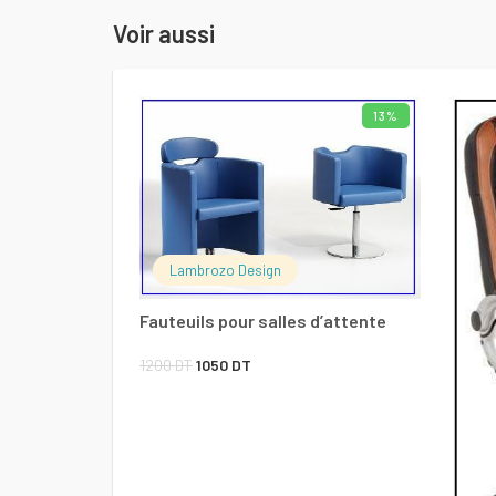
Voir aussi
13%
LIRE LA SUITE
Lambrozo Design
Fauteuils pour salles d’attente
Le
Le
1200
DT
1050
DT
prix
prix
initial
actuel
était :
est :