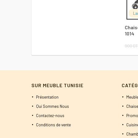
1200 DT.
1050 DT.
La
Chais
1014
900
DT
SUR MEUBLE TUNISIE
CATÉG
Présentation
Meuble
Qui Sommes Nous
Chaise
Contactez-nous
Promo
Conditions de vente
Cuisi
Chamb