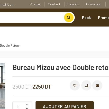
Accueil
Contact
Favoris
Connexion
@gmail.com
Pack
Promo
 Double Retour
Bureau Mizou avec Double reto
Le
Le
2500
DT
2250
DT
COMPARE
prix
prix
Bureau
AJOUTER AU PANIER
Mizou