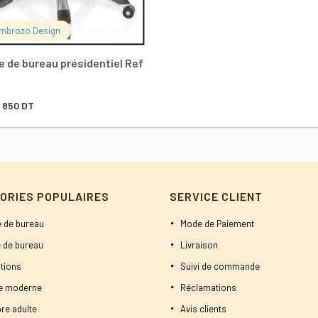
mbrozo Design
e de bureau présidentiel Ref
Le
Le
850
DT
prix
prix
initial
actuel
était :
est :
900 DT.
850 DT.
ORIES POPULAIRES
SERVICE CLIENT
 de bureau
Mode de Paiement
 de bureau
Livraison
tions
Suivi de commande
ne moderne
Réclamations
re adulte
Avis clients