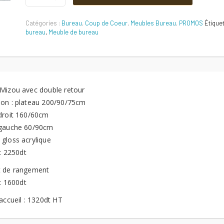
initial
actuel
avec
Double
Catégories :
Bureau
,
Coup de Coeur
,
Meubles Bureau
,
PROMOS
Étiquet
retour
était :
est :
bureau
,
Meuble de bureau
Quantité
2500 DT.
2250 DT.
Mizou avec double retour
on : plateau 200/90/75cm
droit 160/60cm
gauche 60/90cm
gloss acrylique
: 2250dt
 de rangement
: 1600dt
accueil : 1320dt HT