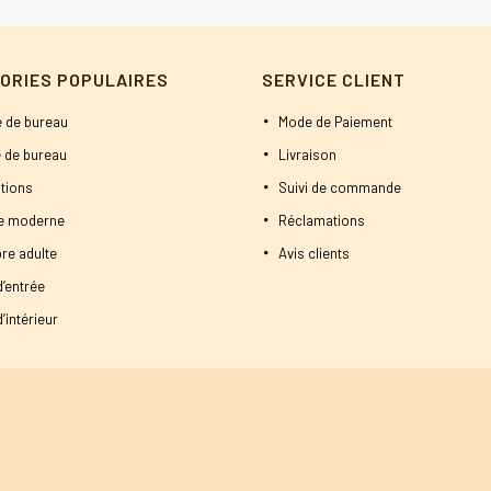
était :
est :
était :
est :
2200 DT.
2100 DT.
400 DT.
380 DT.
ORIES POPULAIRES
SERVICE CLIENT
 de bureau
Mode de Paiement
 de bureau
Livraison
tions
Suivi de commande
ne moderne
Réclamations
re adulte
Avis clients
d’entrée
’intérieur