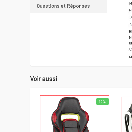
Questions et Réponses
Voir aussi
12%
AJOUTER AU PANIER