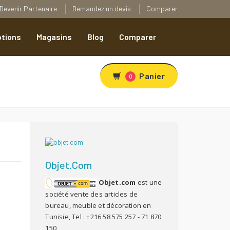
Devenir Partenaire
Demandez un devis
Comparer
tions
Magasins
Blog
Comparer
Panier
0
Objet.com
Objet.com
est une
R
société vente des articles de
bureau, meuble et décoration en
Tunisie, Tel : +216 58 575 257 - 71 870
150