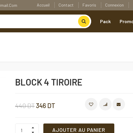
Accueil
Contact
Favoris
Connexion
@gmail.com
Pack
Promo
BLOCK 4 TIROIRE
Le
Le
440
DT
346
DT
COMPARE
prix
prix
BLOCK
AJOUTER AU PANIER
4