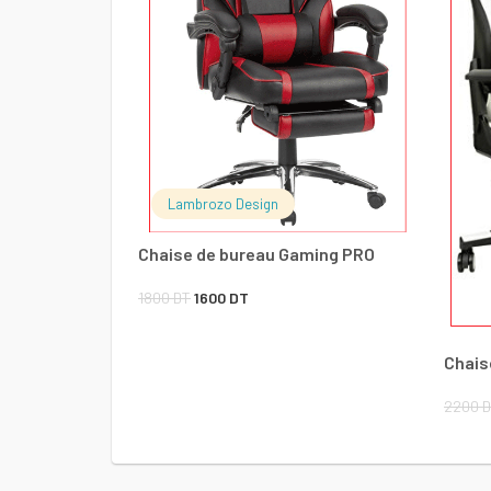
Lambrozo Design
Chaise de bureau Gaming PRO
Le
Le
1800
DT
1600
DT
prix
prix
Chais
initial
actuel
était :
est :
2200
D
1800 DT.
1600 DT.