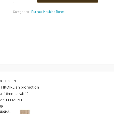
initial
actuel
TIROIRE
Quantité
Catégories :
Bureau
,
Meubles Bureau
était :
est :
440 DT.
346 DT.
4 TIROIRE
 TIROIRE en promotion
ur 16mm stratifié
ion ELEMENT :
UR