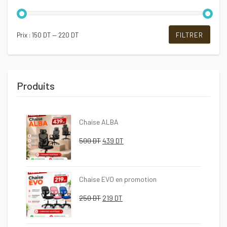
Prix
Prix
Prix :
150 DT
—
220 DT
FILTRER
min
max
Produits
Chaise ALBA
Le
Le
500
DT
439
DT
prix
prix
initial
actuel
Chaise EVO en promotion
était :
est :
Le
Le
250
DT
219
DT
500 DT.
439 DT.
prix
prix