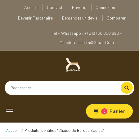
Accueil
Contact
Favoris
Connexion
Devenir Partenaire
Demandez un devis
Comparer
Tél + Whatsapp : + (216) 55 800 820 –
Meubletunisie.tn@gmail.com
Toggle
Panier
0
navigation
Accueil
Produits Identifiés “Chaise De Bureau Zodiac”