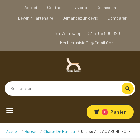
Accueil
Contact
Favoris
Connexion
Devenir Partenaire
Demandez un devis
Comparer
Tél + Whatsapp : + (216) 55 800 820 –
Meubletunisie.tn@gmail.com
Toggle
Panier
0
navigation
Accueil
Bureau
Chaise De Bureau
Chaise ZODIAC ARCHITECTE