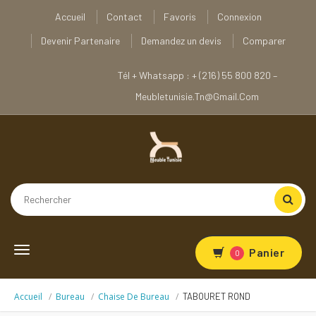
Accueil
Contact
Favoris
Connexion
Devenir Partenaire
Demandez un devis
Comparer
Tél + Whatsapp : + (216) 55 800 820 –
Meubletunisie.tn@gmail.com
Toggle
Panier
0
navigation
Accueil
Bureau
Chaise De Bureau
TABOURET ROND