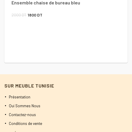
Ensemble chaise de bureau bleu
1
Le
Le
2000
DT
1800
DT
prix
prix
initial
actuel
était :
est :
2000 DT.
1800 DT.
SUR MEUBLE TUNISIE
Présentation
Qui Sommes Nous
Contactez-nous
Conditions de vente