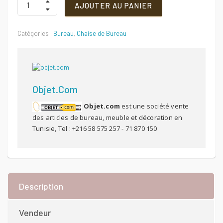
AJOUTER AU PANIER
ROND
Quantité
était :
est :
Catégories :
Bureau
,
Chaise de Bureau
150 DT.
119 DT.
Objet.com
Objet.com
est une société vente
des articles de bureau, meuble et décoration en
Tunisie, Tel : +216 58 575 257 - 71 870 150
Description
Vendeur