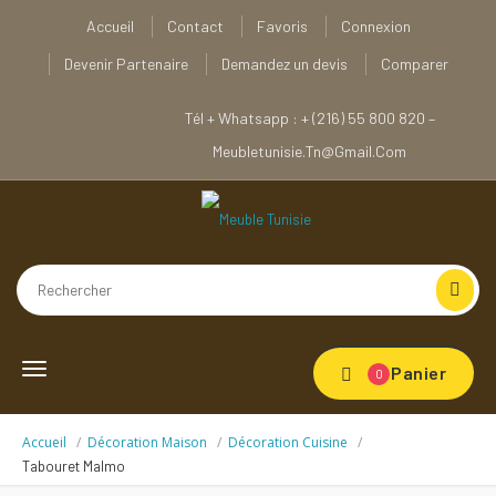
Accueil
Contact
Favoris
Connexion
Devenir Partenaire
Demandez un devis
Comparer
Tél + Whatsapp : + (216) 55 800 820 –
Meubletunisie.tn@gmail.com
Toggle
Panier
0
navigation
Accueil
Décoration Maison
Décoration Cuisine
Tabouret Malmo