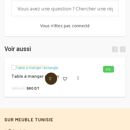
Vous n'êtes pas connecté
Voir aussi
Meuble Importé
4%
Table à manger rectangle
C
AJOUTER AU PANIER
Le
Le
1000
DT
960
DT
prix
prix
initial
actuel
était :
est :
SUR MEUBLE TUNISIE
1000 DT.
960 DT.