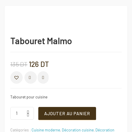
Tabouret Malmo
Le
Le
126
DT
135
DT
prix
prix
COMPARER
initial
actuel
Tabouret pour cuisine
était :
est :
Tabouret
AJOUTER AU PANIER
Malmo
Quantité
135 DT.
126 DT.
Catégories :
Cuisine moderne
,
Décoration cuisine
,
Décoration