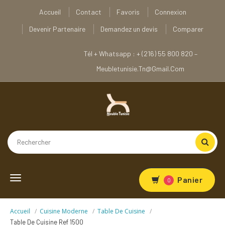
Accueil
Contact
Favoris
Connexion
Devenir Partenaire
Demandez un devis
Comparer
Tél + Whatsapp : + (216) 55 800 820 –
Meubletunisie.tn@gmail.com
Toggle
Panier
0
navigation
Accueil
Cuisine Moderne
Table De Cuisine
Table De Cuisine Ref 1500