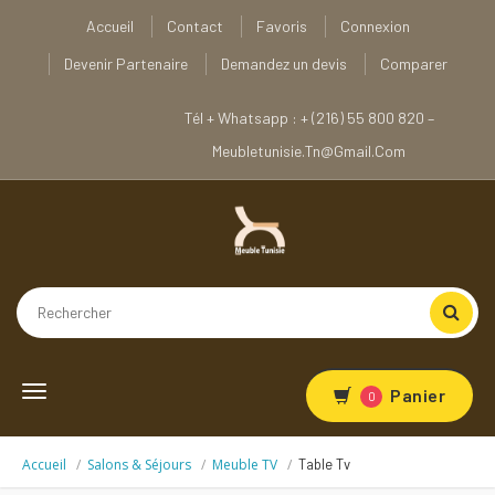
Accueil
Contact
Favoris
Connexion
Devenir Partenaire
Demandez un devis
Comparer
Tél + Whatsapp : + (216) 55 800 820 –
Meubletunisie.tn@gmail.com
Toggle
Panier
0
navigation
Accueil
Salons & Séjours
Meuble TV
Table Tv