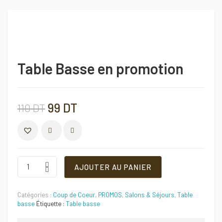
Table Basse en promotion
Le
Le
99
DT
110
DT
prix
prix
COMPARER
initial
actuel
Table
AJOUTER AU PANIER
Basse
en
était :
est :
promotion
Catégories :
Coup de Coeur
,
PROMOS
,
Salons & Séjours
,
Table
Quantité
110 DT.
99 DT.
basse
Étiquette :
Table basse