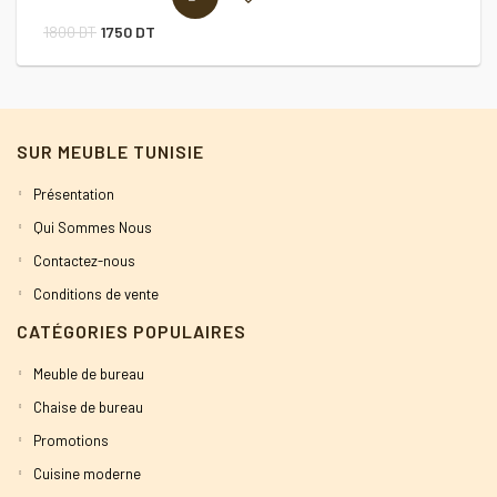
Le
Le
1800
DT
1750
DT
4
prix
prix
initial
actuel
était :
est :
SUR MEUBLE TUNISIE
1800 DT.
1750 DT.
Présentation
Qui Sommes Nous
Contactez-nous
Conditions de vente
CATÉGORIES POPULAIRES
Meuble de bureau
Chaise de bureau
Promotions
Cuisine moderne