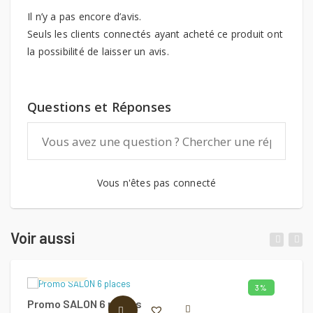
Il n’y a pas encore d’avis.
Seuls les clients connectés ayant acheté ce produit ont
la possibilité de laisser un avis.
Questions et Réponses
Vous n'êtes pas connecté
Voir aussi
Salon2s
3%
Promo SALON 6 places
T
AJOUTER AU PANIER