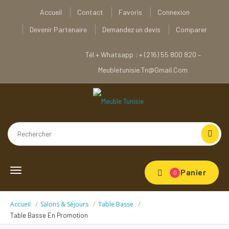
Accueil
Contact
Favoris
Connexion
Devenir Partenaire
Demandez un devis
Comparer
Tél + Whatsapp : + (216) 55 800 820 –
Meubletunisie.tn@gmail.com
Toggle
Panier
0
navigation
Accueil
Salons & Séjours
Table Basse
Table Basse En Promotion