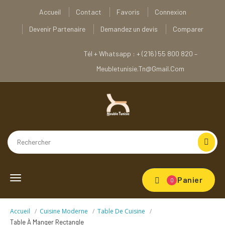
Accueil
Contact
Favoris
Connexion
Devenir Partenaire
Demandez un devis
Comparer
Tél + Whatsapp : + (216) 55 800 820 –
Meubletunisie.tn@gmail.com
Toggle
Panier
0
navigation
Accueil
Cuisine Moderne
Table De Cuisine
Table À Manger Rectangle