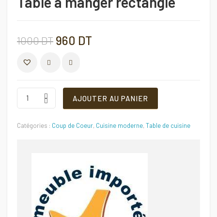
Table à manger rectangle
Le
Le
960
DT
1000
DT
prix
prix
COMPARER
initial
actuel
Table
AJOUTER AU PANIER
à
manger
était :
est :
rectangle
Catégories :
Coup de Coeur
,
Cuisine moderne
,
Table de cuisine
Quantité
1000 DT.
960 DT.