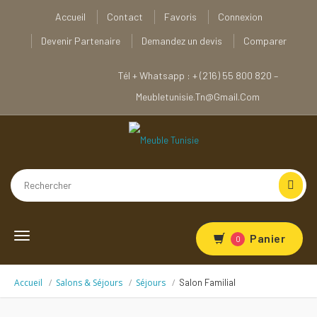
Accueil
Contact
Favoris
Connexion
Devenir Partenaire
Demandez un devis
Comparer
Tél + Whatsapp : + (216) 55 800 820 –
Meubletunisie.tn@gmail.com
Toggle
Panier
0
navigation
Accueil
Salons & Séjours
Séjours
Salon Familial