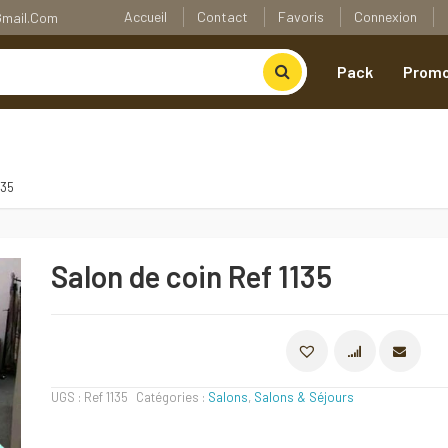
Accueil
Contact
Favoris
Connexion
@gmail.com
Pack
Promo
135
Salon de coin Ref 1135
COMPARE
UGS :
Ref 1135
Catégories :
Salons
,
Salons & Séjours