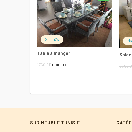
AJOUTER AU PANIER
Salon2s
Ma
Table a manger
Salon
Le
Le
1750
DT
1600
DT
2600
D
prix
prix
initial
actuel
était :
est :
1750 DT.
1600 DT.
SUR MEUBLE TUNISIE
CATÉG