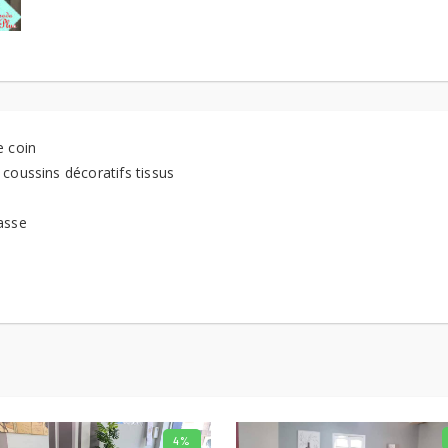
e coin
coussins décoratifs tissus
asse
4%