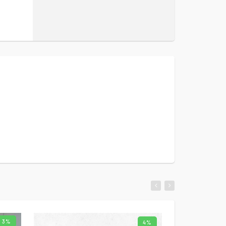
3%
4%