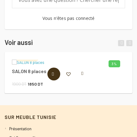
Vous n'êtes pas connecté
Voir aussi
Salon2s
3%
SALON 8 places
T
AJOUTER AU PANIER
Le
Le
1900
DT
1850
DT
6
prix
prix
initial
actuel
était :
est :
SUR MEUBLE TUNISIE
1900 DT.
1850 DT.
Présentation