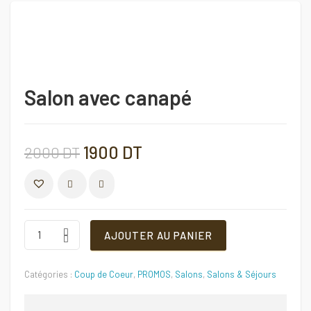
Salon avec canapé
Le
Le
1900
DT
2000
DT
prix
prix
COMPARER
initial
actuel
Salon
AJOUTER AU PANIER
avec
canapé
était :
est :
Quantité
Catégories :
Coup de Coeur
,
PROMOS
,
Salons
,
Salons & Séjours
2000 DT.
1900 DT.