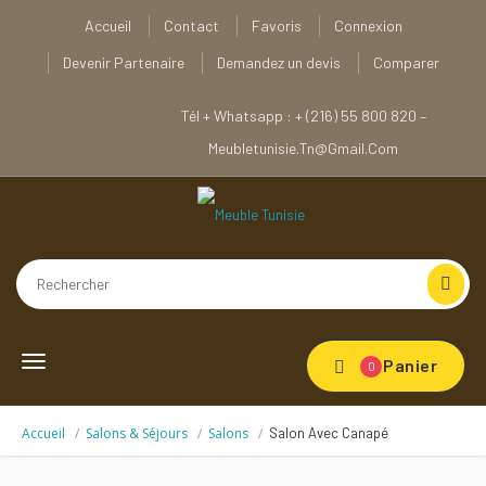
Accueil
Contact
Favoris
Connexion
Devenir Partenaire
Demandez un devis
Comparer
Tél + Whatsapp : + (216) 55 800 820 –
Meubletunisie.tn@gmail.com
Toggle
Panier
0
navigation
Accueil
Salons & Séjours
Salons
Salon Avec Canapé