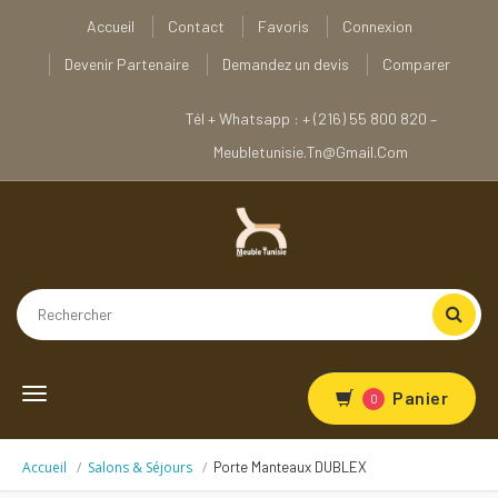
Accueil
Contact
Favoris
Connexion
Devenir Partenaire
Demandez un devis
Comparer
Tél + Whatsapp : + (216) 55 800 820 –
Meubletunisie.tn@gmail.com
Toggle
Panier
0
navigation
Accueil
Salons & Séjours
Porte Manteaux DUBLEX