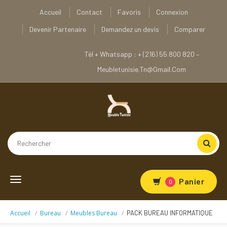
Accueil
Contact
Favoris
Connexion
Devenir Partenaire
Demandez un devis
Comparer
Tél + Whatsapp : + (216) 55 800 820 –
Meubletunisie.tn@gmail.com
Toggle
Panier
0
navigation
Accueil
Bureau
Meubles Bureau
PACK BUREAU INFORMATIQUE