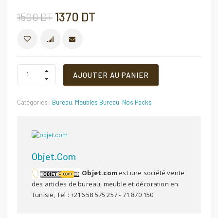
Le
Le
1370
DT
1500
DT
prix
prix
COMPARER
initial
actuel
PACK
AJOUTER AU PANIER
BUREAU
INFORMATIQUE
était :
est :
Quantité
Catégories :
Bureau
,
Meubles Bureau
,
Nos Packs
1500 DT.
1370 DT.
Objet.com
Objet.com
est une société vente
des articles de bureau, meuble et décoration en
Tunisie, Tel : +216 58 575 257 - 71 870 150