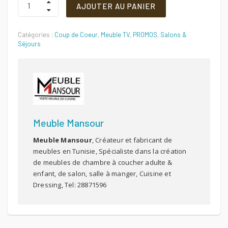
800 DT.
760 DT.
AJOUTER AU PANIER
TV
moderne
Quantité
Catégories :
Coup de Coeur
,
Meuble TV
,
PROMOS
,
Salons &
Séjours
Meuble Mansour
Meuble Mansour
, Créateur et fabricant de
meubles en Tunisie, Spécialiste dans la création
de meubles de chambre à coucher adulte &
enfant, de salon, salle à manger, Cuisine et
Dressing, Tel: 28871596