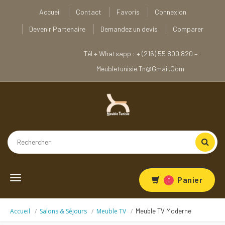
Accueil
Contact
Favoris
Connexion
Devenir Partenaire
Demandez un devis
Comparer
Tél + Whatsapp : + (216) 55 800 820 –
Meubletunisie.tn@gmail.com
Toggle
Panier
0
navigation
Accueil
Salons & Séjours
Meuble TV
Meuble TV Moderne