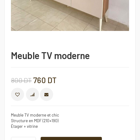
Meuble TV moderne
Le
Le
760
DT
800
DT
prix
prix
COMPARER
initial
actuel
Meuble TV moderne et chic
Structure en MDF (210+190)
était :
est :
Étager + vitrine
Meuble