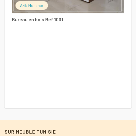
Azib Mondher
Bureau en bois Ref 1001
E
2
SUR MEUBLE TUNISIE