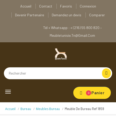
Accueil
Contact
Favoris
Connexion
Devenir Partenaire
Demandez un devis
Comparer
Tél + Whatsapp : + (216) 55 800 820 –
Meubletunisie.tn@gmail.com
Toggle
Panier
0
navigation
Accueil
Bureau
Meubles Bureau
Meuble De Bureau Ref 1859