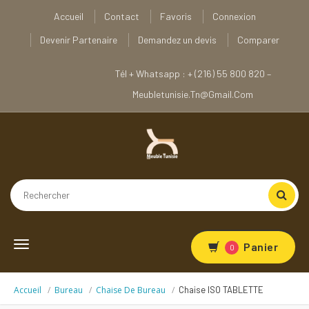
Accueil
Contact
Favoris
Connexion
Devenir Partenaire
Demandez un devis
Comparer
Tél + Whatsapp : + (216) 55 800 820 –
Meubletunisie.tn@gmail.com
Toggle
Panier
0
navigation
Accueil
Bureau
Chaise De Bureau
Chaise ISO TABLETTE