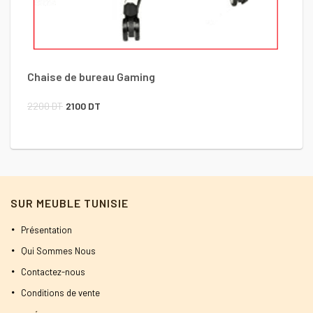
Chaise de bureau Gaming
Le
Le
2200
DT
2100
DT
prix
prix
initial
actuel
était :
est :
2200 DT.
2100 DT.
SUR MEUBLE TUNISIE
Présentation
Qui Sommes Nous
Contactez-nous
Conditions de vente