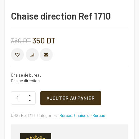
Chaise direction Ref 1710
Le
Le
350
DT
380
DT
prix
prix
COMPARER
initial
actuel
Chaise de bureau
Chaise direction
était :
est :
Chaise
AJOUTER AU PANIER
direction
380 DT.
350 DT.
Ref
1710
UGS :
Ref 1710
Catégories :
Bureau
,
Chaise de Bureau
Quantité