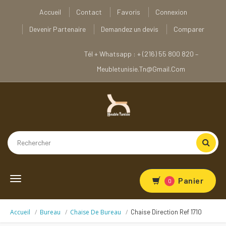
Accueil
Contact
Favoris
Connexion
Devenir Partenaire
Demandez un devis
Comparer
Tél + Whatsapp : + (216) 55 800 820 –
Meubletunisie.tn@gmail.com
Toggle
Panier
0
navigation
Accueil
Bureau
Chaise De Bureau
Chaise Direction Ref 1710