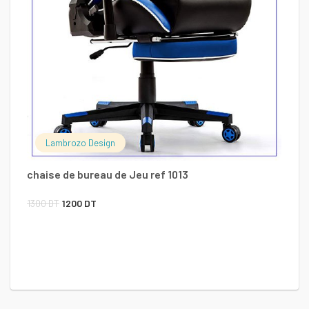
Lambrozo Design
chaise de bureau de Jeu ref 1013
Le
Le
1300
DT
1200
DT
prix
prix
Ch
initial
actuel
était :
est :
1300 DT.
1200 DT.