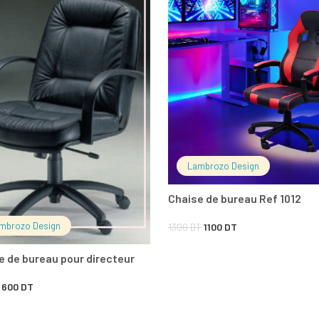
Lambrozo Design
Chaise de bureau Ref 1012
mbrozo Design
Le
Le
1300
DT
1100
DT
prix
prix
e de bureau pour directeur
initial
actuel
Le
Le
600
DT
était :
est :
prix
prix
1300 DT.
1100 DT.