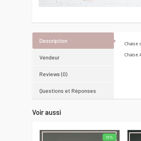
Description
Chaise 
Chaise A
Vendeur
Reviews (0)
Questions et Réponses
Voir aussi
10%
AJOUTER AU PANIER