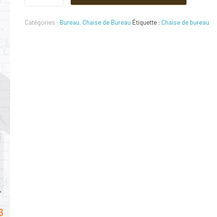
initial
actuel
direction
cordoba
Catégories :
Bureau
,
Chaise de Bureau
Étiquette :
Chaise de bureau
Quantité
était :
est :
650 DT.
590 DT.