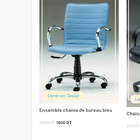
Lambrozo Design
La
Ensemble chaise de bureau bleu
Chais
Le
Le
2000
DT
1800
DT
750
DT
prix
prix