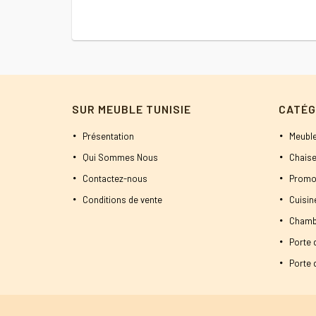
initial
actuel
était :
est :
2000 DT.
1800 DT.
SUR MEUBLE TUNISIE
CATÉG
Présentation
Meuble
Qui Sommes Nous
Chaise
Contactez-nous
Promo
Conditions de vente
Cuisi
Chamb
Porte 
Porte d