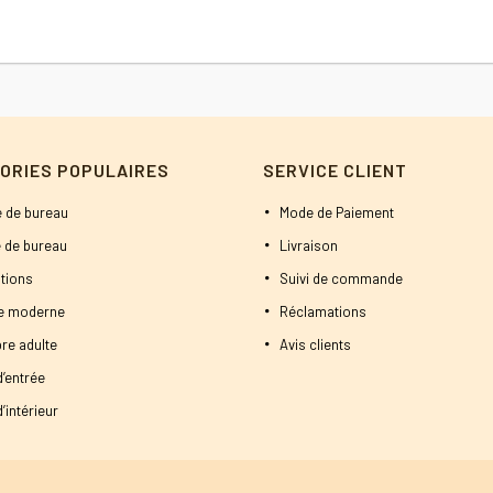
initial
actuel
était :
est :
750 DT.
600 DT.
ORIES POPULAIRES
SERVICE CLIENT
 de bureau
Mode de Paiement
 de bureau
Livraison
tions
Suivi de commande
ne moderne
Réclamations
re adulte
Avis clients
d’entrée
’intérieur