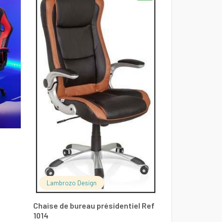
Chaise de bur
Lambrozo Design
Le
2000
DT
1900
D
prix
Chaise de bureau présidentiel Ref
1014
initial