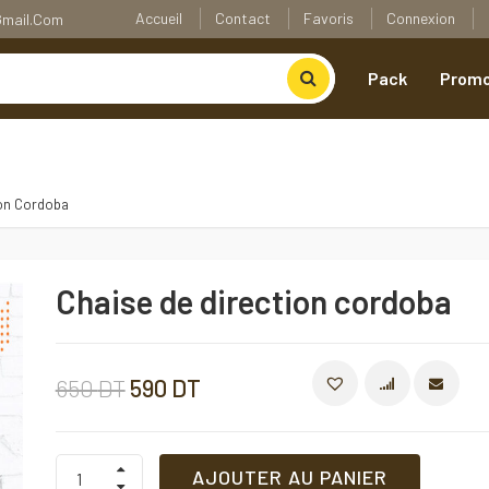
Accueil
Contact
Favoris
Connexion
@gmail.com
Pack
Promo
ion Cordoba
Chaise de direction cordoba
Le
Le
650
DT
590
DT
COMPARE
prix
prix
Chaise
AJOUTER AU PANIER
de