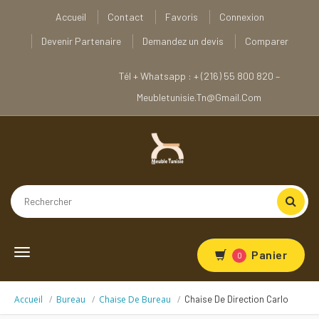
Accueil
Contact
Favoris
Connexion
Devenir Partenaire
Demandez un devis
Comparer
Tél + Whatsapp : + (216) 55 800 820 –
Meubletunisie.tn@gmail.com
Toggle
Panier
0
navigation
Accueil
Bureau
Chaise De Bureau
Chaise De Direction Carlo