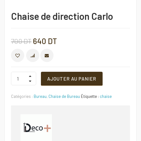
Chaise de direction Carlo
Le
Le
640
DT
700
DT
prix
prix
COMPARER
initial
actuel
Chaise
AJOUTER AU PANIER
de
direction
était :
est :
Carlo
Catégories :
Bureau
,
Chaise de Bureau
Étiquette :
chaise
Quantité
700 DT.
640 DT.