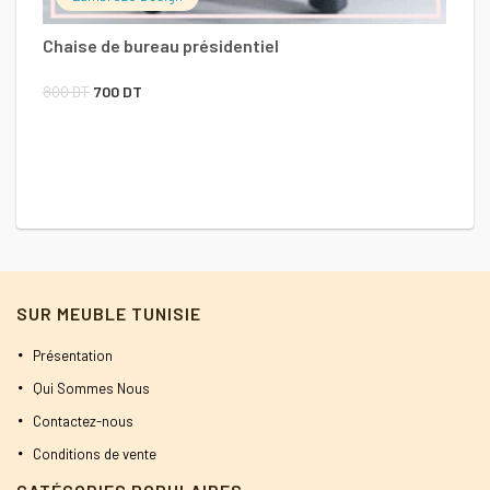
Chaise de bureau présidentiel
Le
Le
800
DT
700
DT
prix
prix
Ch
initial
actuel
9
était :
est :
800 DT.
700 DT.
SUR MEUBLE TUNISIE
Présentation
Qui Sommes Nous
Contactez-nous
Conditions de vente