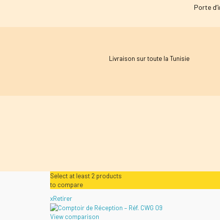
Porte d’i
Livraison sur toute la Tunisie
Select at least 2 products
to compare
x
Retirer
View comparison