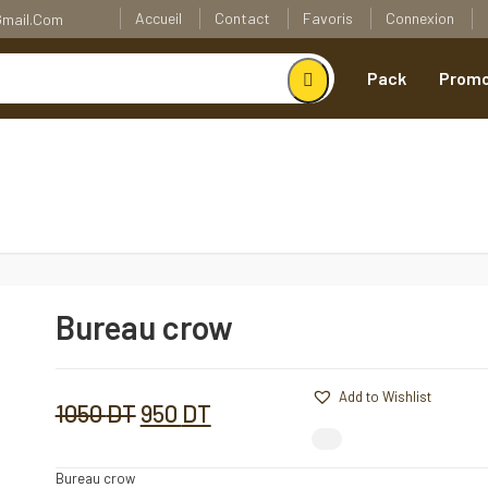
Accueil
Contact
Favoris
Connexion
@gmail.com
Pack
Promo
Bureau crow
Bureau
crow
Quantité
Add to Wishlist
Add to Wishlist
Le
Le
1050
DT
950
DT
Comparer
prix
prix
Bureau crow