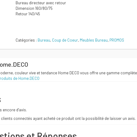
Bureau directeur avec retour
initial
actuel
Dimension 160/80/75
Retour 140/45
était :
est :
Comparer
1050 DT.
950 DT.
Catégories :
Bureau
,
Coup de Coeur
,
Meubles Bureau
,
PROMOS
ome.DECO
oderne, couleur vive et tendance Home DECO vous offre une gamme complète 
produits de Home.DECO
s
as encore d’avis.
 clients connectés ayant acheté ce produit ont la possibilité de laisser un avis.
stions et Réponses