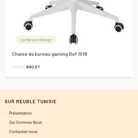
Lambrozo Design
Ch
Chaise de bureau gaming Ref 1018
Le
Le
700
DT
690
DT
prix
prix
initial
actuel
était :
est :
SUR MEUBLE TUNISIE
700 DT.
690 DT.
Présentation
Qui Sommes Nous
Contactez-nous