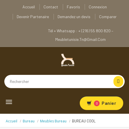
Accueil
Contact
Favoris
Connexion
Devenir Partenaire
Demandez un devis
Comparer
Tél + Whatsapp : + (216) 55 800 820 –
Meubletunisie.tn@gmail.com
Toggle
Panier
0
navigation
Accueil
Bureau
Meubles Bureau
BUREAU COOL