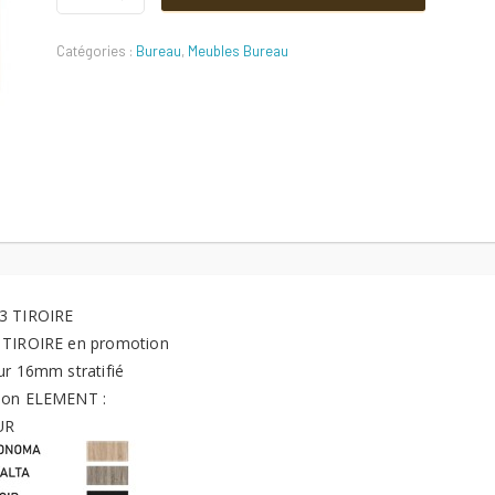
initial
actuel
TIROIRE
Quantité
Catégories :
Bureau
,
Meubles Bureau
était :
est :
420 DT.
317 DT.
3 TIROIRE
 TIROIRE en promotion
ur 16mm stratifié
ion ELEMENT :
UR