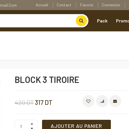
Accueil
Contact
Favoris
Connexion
@gmail.com
Pack
Promo
BLOCK 3 TIROIRE
Le
Le
420
DT
317
DT
COMPARE
prix
prix
BLOCK
AJOUTER AU PANIER
3