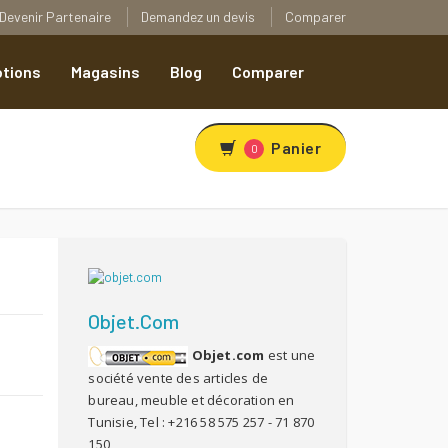
Devenir Partenaire
Demandez un devis
Comparer
tions
Magasins
Blog
Comparer
Panier
0
Objet.com
Objet.com
est une
R
société vente des articles de
bureau, meuble et décoration en
Tunisie, Tel : +216 58 575 257 - 71 870
150