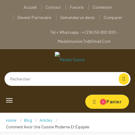
Accueil
Contact
Favoris
Connexion
Devenir Partenaire
Demandez un devis
Comparer
Tél + Whatsapp : + (216) 55 800 820 –
Meubletunisie.tn@gmail.com
Toggle
Panier
0
navigation
Home
Blog
Articles
Comment Avoir Une Cuisine Moderne Et Équipée