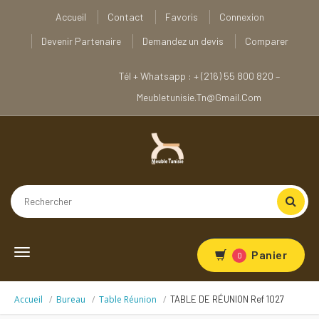
Accueil
Contact
Favoris
Connexion
Devenir Partenaire
Demandez un devis
Comparer
Tél + Whatsapp : + (216) 55 800 820 –
Meubletunisie.tn@gmail.com
Toggle
Panier
0
navigation
Accueil
Bureau
Table Réunion
TABLE DE RÉUNION Ref 1027