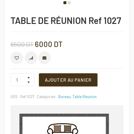
TABLE DE RÉUNION Ref 1027
Le
Le
6000
DT
6500
DT
prix
prix
COMPARER
initial
actuel
TABLE
AJOUTER AU PANIER
DE
RÉUNION
était :
est :
Ref
UGS :
Ref 1027
Catégories :
Bureau
,
Table Réunion
1027
6500 DT.
6000 DT.
Quantité