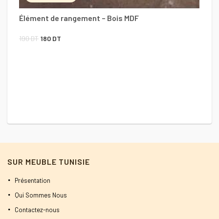
Élément de rangement – Bois MDF
Le
Le
190
DT
180
DT
prix
prix
initial
actuel
était :
est :
190 DT.
180 DT.
SUR MEUBLE TUNISIE
Présentation
Qui Sommes Nous
Contactez-nous