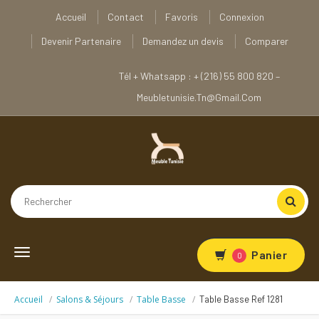
Accueil
Contact
Favoris
Connexion
Devenir Partenaire
Demandez un devis
Comparer
Tél + Whatsapp : + (216) 55 800 820 –
Meubletunisie.tn@gmail.com
Toggle
Panier
0
navigation
Accueil
Salons & Séjours
Table Basse
Table Basse Ref 1281