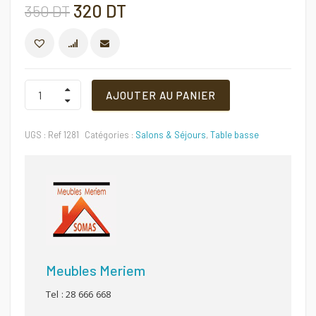
Le
Le
320
DT
350
DT
prix
prix
COMPARER
initial
actuel
Table
AJOUTER AU PANIER
basse
Ref
était :
est :
1281
UGS :
Ref 1281
Catégories :
Salons & Séjours
,
Table basse
Quantité
350 DT.
320 DT.
Meubles Meriem
Tel : 28 666 668