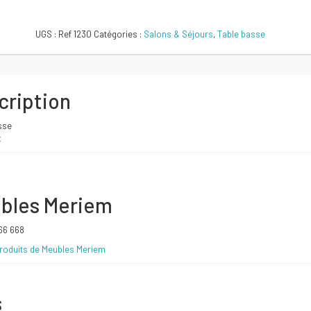
initial
actuel
Comparer
UGS :
Ref 1230
Catégories :
Salons & Séjours
,
Table basse
était :
est :
500 DT.
480 DT.
cription
sse
x
bles Meriem
666 668
produits de Meubles Meriem
s