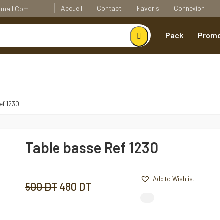
Accueil
Contact
Favoris
Connexion
@gmail.com
Pack
Promo
ef 1230
Table basse Ref 1230
Table
basse
Ref
1230
Add to Wishlist
Add to Wishlist
Quantité
Le
Le
500
DT
480
DT
Comparer
prix
prix