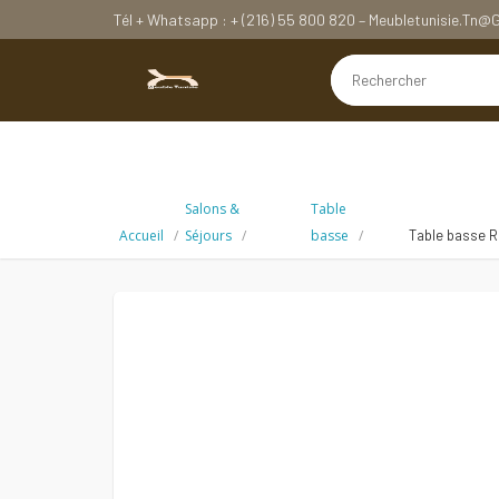
Tél + Whatsapp : + (216) 55 800 820 – Meubletunisie.tn
Salons &
Table
Accueil
Séjours
basse
Table basse R