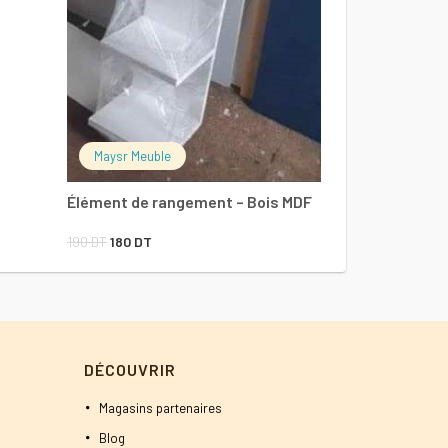
Maysr Meuble
Élément de rangement – Bois MDF
Le
Le
190
DT
180
DT
prix
prix
initial
actuel
était :
est :
190 DT.
180 DT.
DÉCOUVRIR
Magasins partenaires
Blog