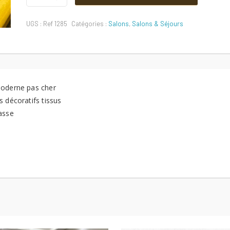
initial
actuel
pas
cher
UGS :
Ref 1285
Catégories :
Salons
,
Salons & Séjours
Ref
était :
est :
1285
Quantité
1800 DT.
1650 DT.
oderne pas cher
 décoratifs tissus
asse