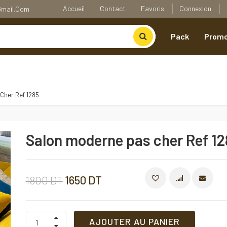
Accueil
Contact
Favoris
Connexion
@gmail.com
Pack
Promo
Cher Ref 1285
Salon moderne pas cher Ref 12
Le
Le
1800
DT
1650
DT
COMPARE
prix
prix
Salon
AJOUTER AU PANIER
moderne