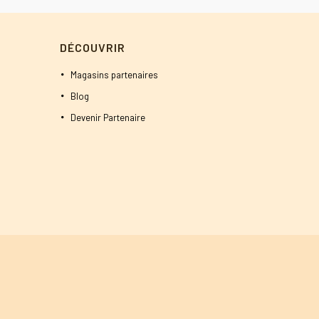
était :
est :
500 DT.
450 DT.
DÉCOUVRIR
Magasins partenaires
Blog
Devenir Partenaire