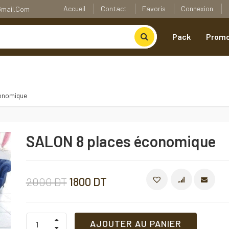
Accueil
Contact
Favoris
Connexion
@gmail.com
Pack
Promo
onomique
SALON 8 places économique
Le
Le
2000
DT
1800
DT
COMPARE
prix
prix
SALON
AJOUTER AU PANIER
8