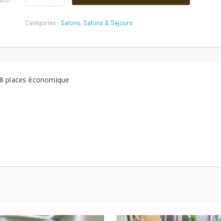
initial
actuel
places
économique
Catégories :
Salons
,
Salons & Séjours
Quantité
était :
est :
2000 DT.
1800 DT.
8 places économique