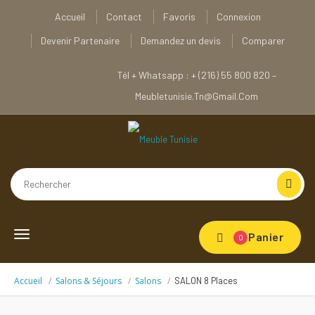
Accueil
Contact
Favoris
Connexion
Devenir Partenaire
Demandez un devis
Comparer
Tél + Whatsapp : + (216) 55 800 820 –
Meubletunisie.tn@gmail.com
Toggle
Panier
0
navigation
Accueil
Salons & Séjours
Salons
SALON 8 Places