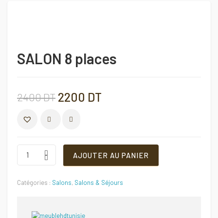
SALON 8 places
Le
Le
2200
DT
2400
DT
prix
prix
COMPARER
initial
actuel
SALON
AJOUTER AU PANIER
8
places
était :
est :
Quantité
Catégories :
Salons
,
Salons & Séjours
2400 DT.
2200 DT.