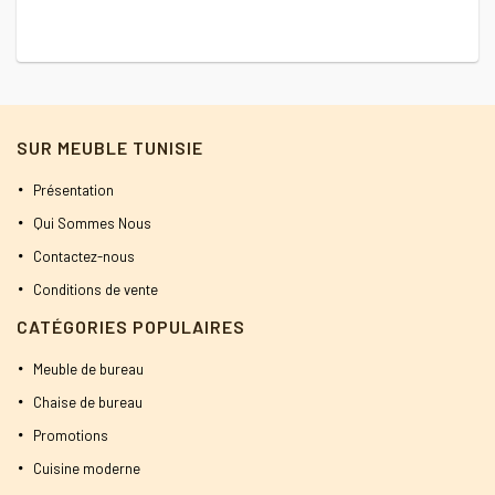
initial
actuel
2
était :
est :
600 DT.
580 DT.
SUR MEUBLE TUNISIE
Présentation
Qui Sommes Nous
Contactez-nous
Conditions de vente
CATÉGORIES POPULAIRES
Meuble de bureau
Chaise de bureau
Promotions
Cuisine moderne