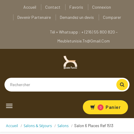
Accueil
Contact
Favoris
Connexion
Devenir Partenaire
Demandez un devis
Comparer
Tél + Whatsapp : + (216) 55 800 820 –
Meubletunisie.tn@gmail.com
Toggle
Panier
0
navigation
Accueil
Salons & Séjours
Salons
Salon 6 Places Ref 1513