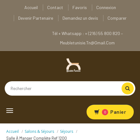
Accueil
Contact
Favoris
Connexion
Devenir Partenaire
Demandez un devis
Comparer
Tél + Whatsapp : + (216) 55 800 820 –
Meubletunisie.tn@gmail.com
Toggle
Panier
0
navigation
Accueil
Salons & Séjours
Séjours
Salle À Manger Complète Ref 1200