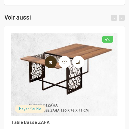
Voir aussi
4%
AJOUTER AU PANIER
Maysr Meuble
Fa
Table Basse ZAHA
6