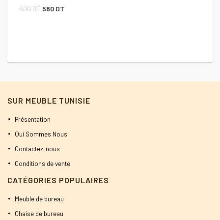
Le
Le
600
DT
580
DT
prix
prix
initial
actuel
était :
est :
600 DT.
580 DT.
SUR MEUBLE TUNISIE
Présentation
Qui Sommes Nous
Contactez-nous
Conditions de vente
CATÉGORIES POPULAIRES
Meuble de bureau
Chaise de bureau