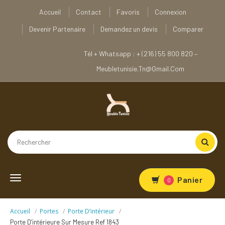
Accueil
Contact
Favoris
Connexion
Devenir Partenaire
Demandez un devis
Comparer
Tél + Whatsapp : + (216) 55 800 820 –
Meubletunisie.tn@gmail.com
Toggle
Panier
0
navigation
Accueil
Portes
Porte D’intérieur
Porte D’intérieure Sur Mesure Ref 1843