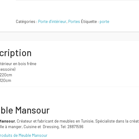
initial
actuel
Comparer
Catégories :
Porte d’intérieur
,
Portes
Étiquette :
porte
était :
est :
1300 DT.
1200 DT.
cription
ntérieur en bois frêne
cessoire)
 220cm
 120cm
ble Mansour
Mansour
, Créateur et fabricant de meubles en Tunisie, Spécialiste dans la cr
lle à manger, Cuisine et Dressing, Tel: 28871596
produits de Meuble Mansour