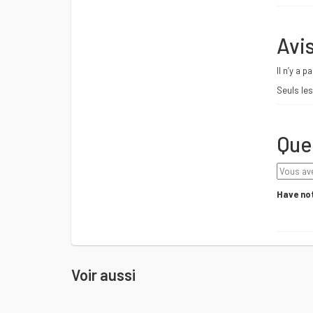
Avi
Il n’y a p
Seuls les
Que
Have not
Voir aussi