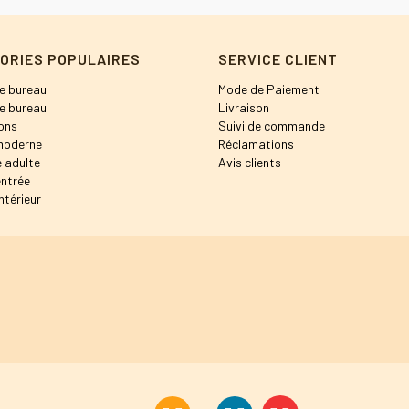
ORIES POPULAIRES
SERVICE CLIENT
e bureau
Mode de Paiement
e bureau
Livraison
ons
Suivi de commande
moderne
Réclamations
 adulte
Avis clients
entrée
ntérieur