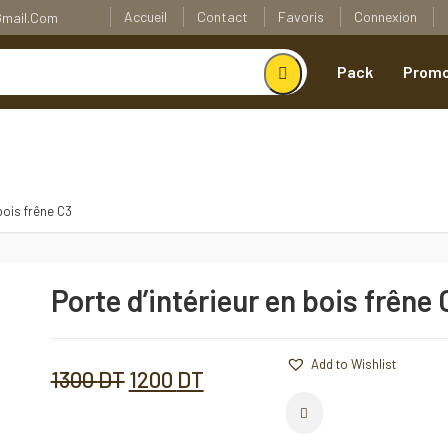
Accueil
Contact
Favoris
Connexion
@gmail.com
Pack
Promo
 bois frêne C3
Porte d’intérieur en bois frêne 
Porte
d'intérieur
en
bois
Add to Wishlist
Add to Wishlist
frêne
Le
Le
1300
DT
1200
DT
C3
Comparer
Quantité
prix
prix