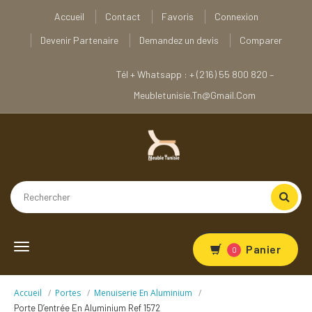
Accueil
Contact
Favoris
Connexion
Devenir Partenaire
Demandez un devis
Comparer
Tél + Whatsapp : + (216) 55 800 820 –
Meubletunisie.tn@gmail.com
Toggle
Panier
0
navigation
Accueil
Portes
Menuiserie En Aluminium
Porte D’entrée En Aluminium Ref 1572