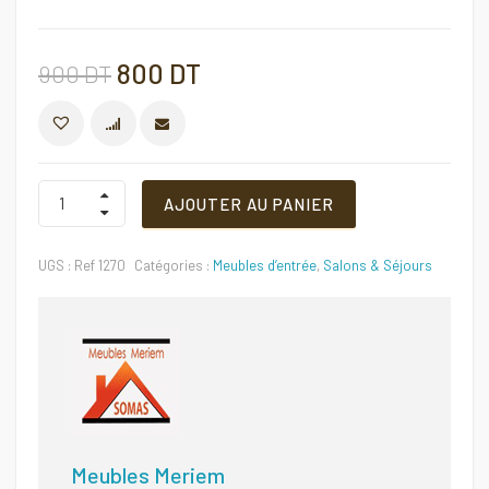
Le
Le
800
DT
900
DT
prix
prix
COMPARER
initial
actuel
Meubles
AJOUTER AU PANIER
d’entrée
Ref
était :
est :
1270
UGS :
Ref 1270
Catégories :
Meubles d’entrée
,
Salons & Séjours
Quantité
900 DT.
800 DT.
Meubles Meriem