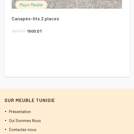
Maysr Meuble
Canapés-lits 2 places
Le
Le
1600
DT
1500
DT
prix
prix
initial
actuel
M
était :
est :
1600 DT.
1500 DT.
5
SUR MEUBLE TUNISIE
Présentation
Qui Sommes Nous
Contactez-nous