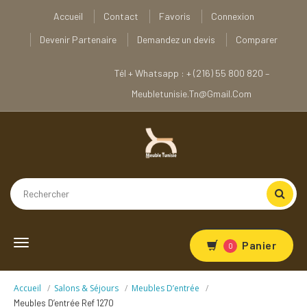
Accueil
Contact
Favoris
Connexion
Devenir Partenaire
Demandez un devis
Comparer
Tél + Whatsapp : + (216) 55 800 820 –
Meubletunisie.tn@gmail.com
Toggle
Panier
0
navigation
Accueil
Salons & Séjours
Meubles D’entrée
Meubles D’entrée Ref 1270