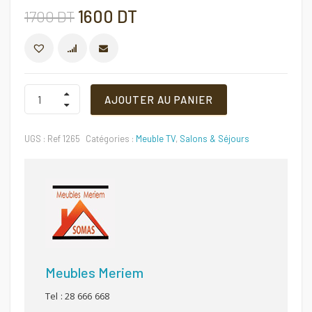
Le
Le
1600
DT
1700
DT
prix
prix
COMPARER
initial
actuel
Meuble
AJOUTER AU PANIER
TV
Ref
était :
est :
1265
UGS :
Ref 1265
Catégories :
Meuble TV
,
Salons & Séjours
Quantité
1700 DT.
1600 DT.
Meubles Meriem
Tel : 28 666 668