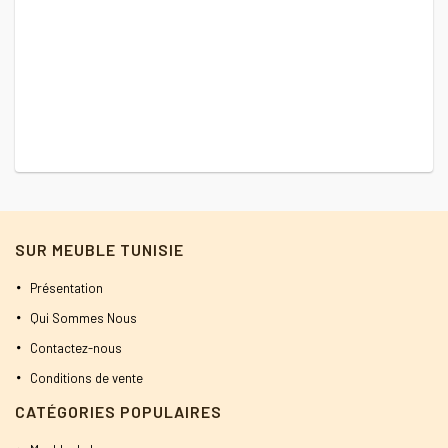
prix
prix
initial
actuel
était :
est :
600 DT.
580 DT.
SUR MEUBLE TUNISIE
Présentation
Qui Sommes Nous
Contactez-nous
Conditions de vente
CATÉGORIES POPULAIRES