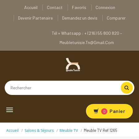
Accueil
Contact
Favoris
Connexion
Devenir Partenaire
Demandez un devis
Comparer
Tél + Whatsapp : + (216) 55 800 820 –
Meubletunisie.tn@gmail.com
Toggle
Panier
0
navigation
Accueil
Salons & Séjours
Meuble TV
Meuble TV Ref 1265