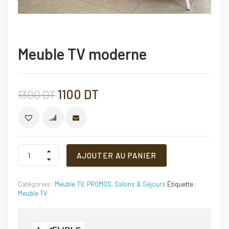
Meuble TV moderne
Le
Le
1100
DT
1300
DT
prix
prix
COMPARER
initial
actuel
Meuble
AJOUTER AU PANIER
TV
moderne
était :
est :
Quantité
Catégories :
Meuble TV
,
PROMOS
,
Salons & Séjours
Étiquette :
1300 DT.
1100 DT.
Meuble TV