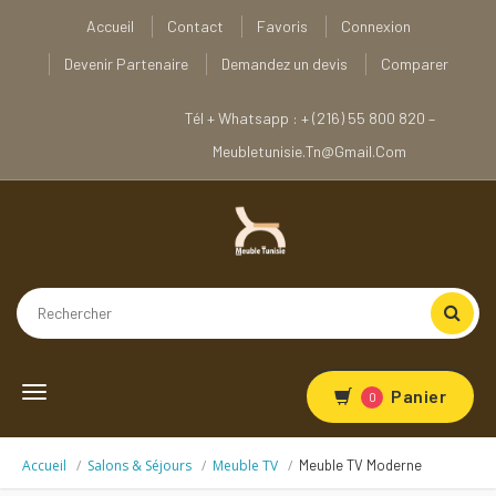
Accueil
Contact
Favoris
Connexion
Devenir Partenaire
Demandez un devis
Comparer
Tél + Whatsapp : + (216) 55 800 820 –
Meubletunisie.tn@gmail.com
Toggle
Panier
0
navigation
Accueil
Salons & Séjours
Meuble TV
Meuble TV Moderne