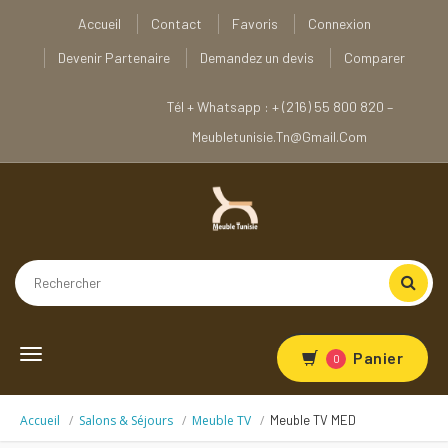
Accueil
Contact
Favoris
Connexion
Devenir Partenaire
Demandez un devis
Comparer
Tél + Whatsapp : + (216) 55 800 820 –
Meubletunisie.tn@gmail.com
Toggle
Panier
0
navigation
Accueil
Salons & Séjours
Meuble TV
Meuble TV MED