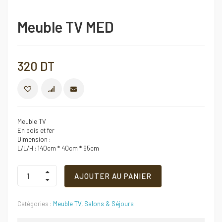
Meuble TV MED
320
DT
COMPARER
Meuble TV
En bois et fer
Dimension :
L/L/H : 140cm * 40cm * 65cm
Meuble
AJOUTER AU PANIER
TV
MED
Quantité
Catégories :
Meuble TV
,
Salons & Séjours