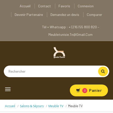
Accueil
Contact
Favoris
Connexion
Devenir Partenaire
Demandez un devis
Comparer
Tél + Whatsapp : + (216) 55 800 820 –
Meubletunisie.tn@gmail.com
Toggle
Panier
0
navigation
Accueil
Salons & Séjours
Meuble TV
Meuble TV