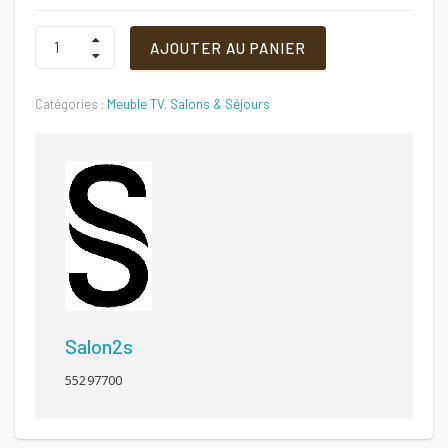
initial
actuel
Meuble
AJOUTER AU PANIER
TV
Quantité
était :
est :
Catégories :
Meuble TV
,
Salons & Séjours
360 DT.
340 DT.
Salon2s
55297700