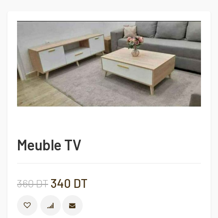
Meuble TV
Le
Le
340
DT
360
DT
prix
prix
COMPARER