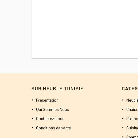
4600 DT.
4350 DT.
SUR MEUBLE TUNISIE
CATÉG
Présentation
Meuble
Qui Sommes Nous
Chaise
Contactez-nous
Promo
Conditions de vente
Cuisi
Chamb