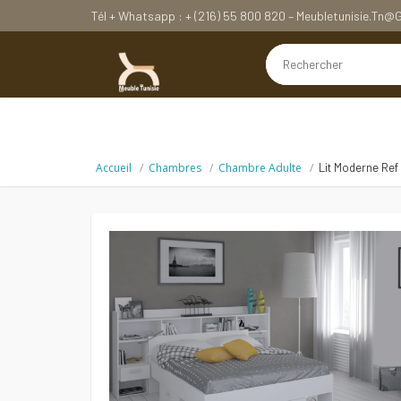
Tél + Whatsapp : + (216) 55 800 820 – Meubletunisie.tn
Accueil
Chambres
Chambre Adulte
Lit Moderne Ref