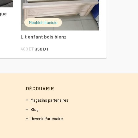
était :
que
2800 DT
Meublehdtunisie
Lit enfant bois blenz
Le
Le
400
DT
350
DT
prix
prix
initial
actuel
était :
est :
400 DT.
350 DT.
DÉCOUVRIR
Magasins partenaires
Blog
Devenir Partenaire