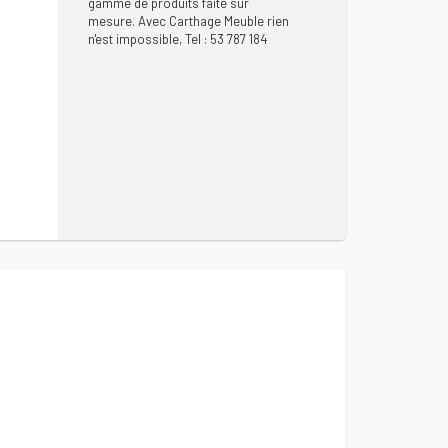
gamme de produits faite sur
mesure. Avec Carthage Meuble rien
n'est impossible, Tel : 53 787 184