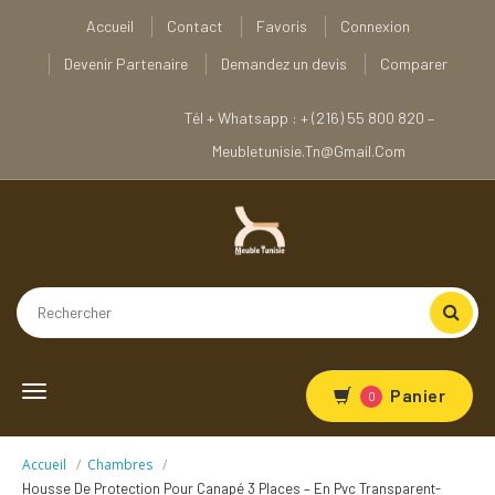
Accueil
Contact
Favoris
Connexion
Devenir Partenaire
Demandez un devis
Comparer
Tél + Whatsapp : + (216) 55 800 820 –
Meubletunisie.tn@gmail.com
Toggle
Panier
0
navigation
Accueil
Chambres
Housse De Protection Pour Canapé 3 Places – En Pvc Transparent-