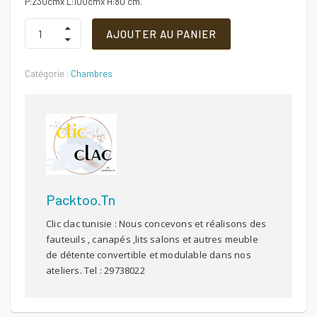
P:230cmx L:100cmx H:80 cm.
Housse
AJOUTER AU PANIER
de
protection
pour
Catégorie :
Chambres
canapé
3
places
-
en
pvc
transparent-
230x100x80
Quantité
Packtoo.tn
Clic clac tunisie : Nous concevons et réalisons des
fauteuils , canapés ,lits salons et autres meuble
de détente convertible et modulable dans nos
ateliers. Tel : 29738022