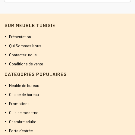
prix
prix
initial
actuel
était :
est :
SUR MEUBLE TUNISIE
400 DT.
350 DT.
Présentation
Qui Sommes Nous
Contactez-nous
Conditions de vente
CATÉGORIES POPULAIRES
Meuble de bureau
Chaise de bureau
Promotions
Cuisine moderne
Chambre adulte
Porte d’entrée