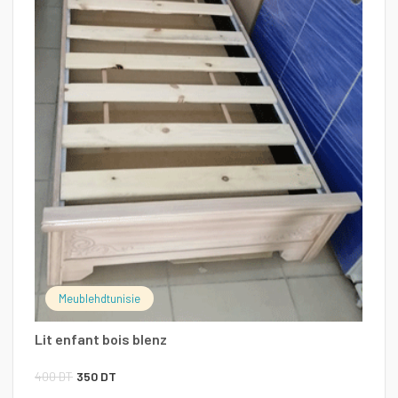
C
1
Meublehdtunisie
Lit enfant bois blenz
Le
Le
400
DT
350
DT