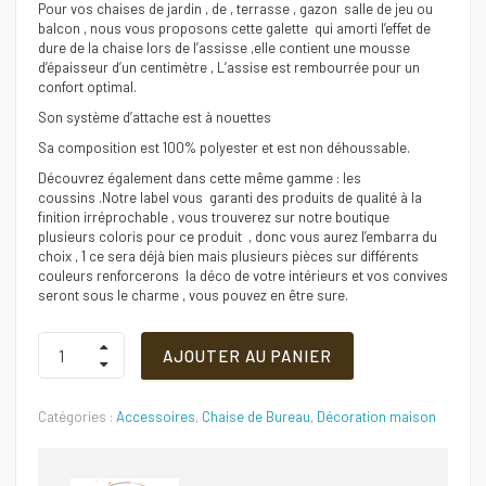
Pour vos chaises de jardin , de , terrasse , gazon salle de jeu ou
balcon , nous vous proposons cette galette qui amorti l’effet de
dure de la chaise lors de l’assisse ,elle contient une mousse
d’épaisseur d’un centimètre , L’assise est rembourrée pour un
confort optimal.
Son système d’attache est à nouettes
Sa composition est 100% polyester et est non déhoussable.
Découvrez également dans cette même gamme : les
coussins .Notre label vous garanti des produits de qualité à la
finition irréprochable , vous trouverez sur notre boutique
plusieurs coloris pour ce produit , donc vous aurez l’embarra du
choix , 1 ce sera déjà bien mais plusieurs pièces sur différents
couleurs renforcerons la déco de votre intérieurs et vos convives
seront sous le charme , vous pouvez en être sure.
Galette
AJOUTER AU PANIER
de
chaise
carré
Catégories :
Accessoires
,
Chaise de Bureau
,
Décoration maison
-
simple
-
imperméable