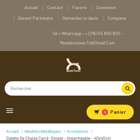
Accueil
Contact
Favoris
Connexion
Devenir Partenaire
Demandez un devis
Comparer
Tél + Whatsapp : + (216) 55 800 820 –
Meubletunisie.tn@gmail.com
Toggle
Panier
0
navigation
Accueil
Meubles Metalliques
Accessoires
Galette De Chaise Carré -simple – Imperméable – 40x40cm