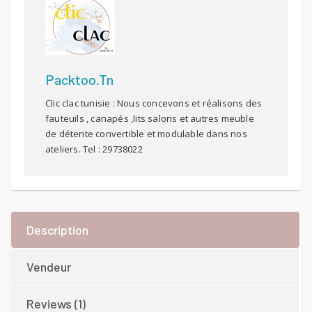
-
40x40cm
Quantité
Packtoo.tn
Clic clac tunisie : Nous concevons et réalisons des
fauteuils , canapés ,lits salons et autres meuble
de détente convertible et modulable dans nos
ateliers. Tel : 29738022
Description
Vendeur
Reviews (1)