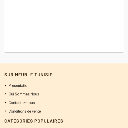
Ch
était :
est :
1300 DT.
1100 DT.
7
SUR MEUBLE TUNISIE
Présentation
Qui Sommes Nous
Contactez-nous
Conditions de vente
CATÉGORIES POPULAIRES